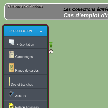
Les Collections édité
Cas d'emploi d'
LA COLLECTION
Présentation
Cartonnages
Pages de gardes
Dos et tranches
Auteurs
Nelson Adresses