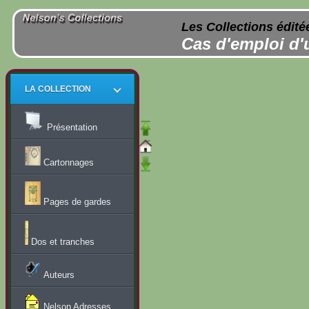
Les Collections édité
Cas d'emploi d'
LA COLLECTION
Présentation
Cartonnages
Pages de gardes
Dos et tranches
Auteurs
Nelson Adresses