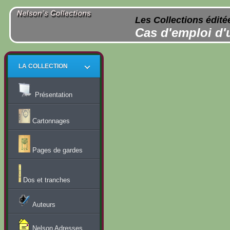
Les Collections édité
Cas d'emploi d'
LA COLLECTION
Présentation
Cartonnages
Pages de gardes
Dos et tranches
Auteurs
Nelson Adresses