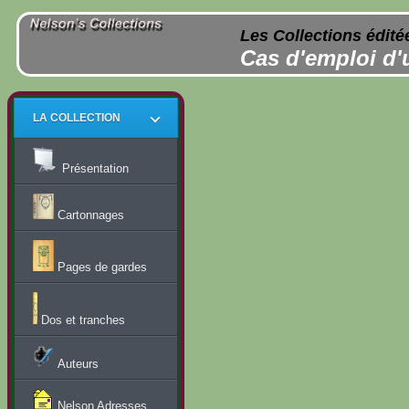
Les Collections édité
Cas d'emploi d'
LA COLLECTION
Présentation
Cartonnages
Pages de gardes
Dos et tranches
Auteurs
Nelson Adresses