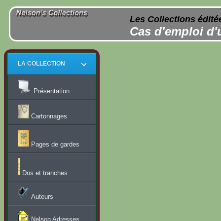
Les Collections édité
Cas d'emploi d'
LA COLLECTION
Présentation
Cartonnages
Pages de gardes
Dos et tranches
Auteurs
Nelson Adresses