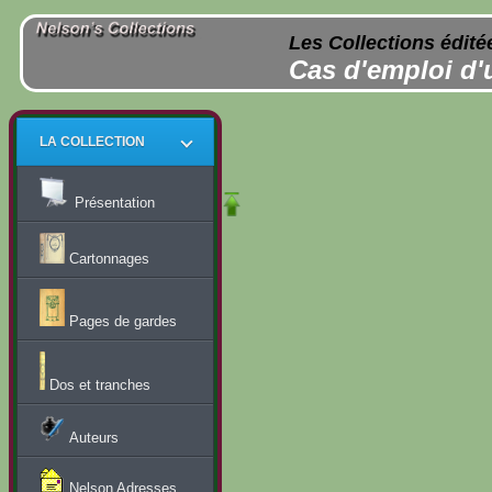
Les Collections édité
Cas d'emploi d'
LA COLLECTION
Présentation
Cartonnages
Pages de gardes
Dos et tranches
Auteurs
Nelson Adresses