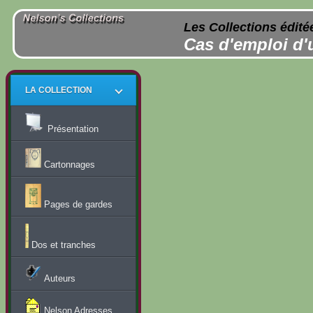
Les Collections édité
Cas d'emploi d'
LA COLLECTION
Présentation
Cartonnages
Pages de gardes
Dos et tranches
Auteurs
Nelson Adresses