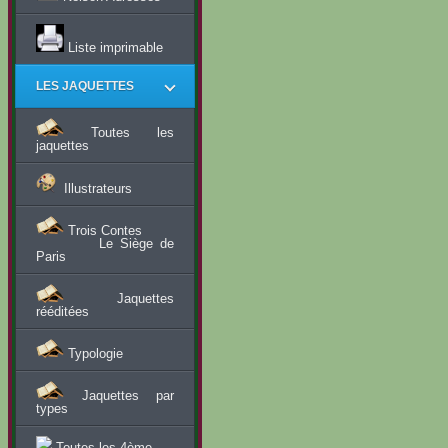
Liste imprimable
LES JAQUETTES
Toutes les
jaquettes
Illustrateurs
Trois Contes
Le Siège de
Paris
Jaquettes
rééditées
Typologie
Jaquettes par
types
Toutes les 4ème