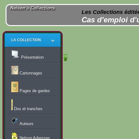
Les Collections édité
Cas d'emploi d'
LA COLLECTION
Présentation
Cartonnages
Pages de gardes
Dos et tranches
Auteurs
Nelson Adresses