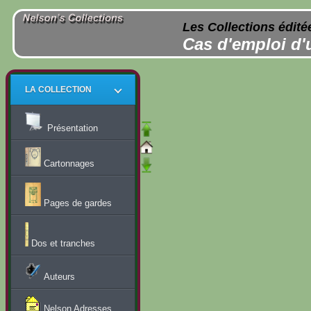
Les Collections édité
Cas d'emploi d'
LA COLLECTION
Présentation
Cartonnages
Pages de gardes
Dos et tranches
Auteurs
Nelson Adresses