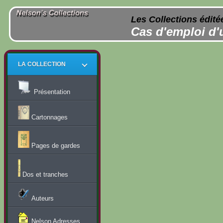
Les Collections édité
Cas d'emploi d'
LA COLLECTION
Présentation
Cartonnages
Pages de gardes
Dos et tranches
Auteurs
Nelson Adresses