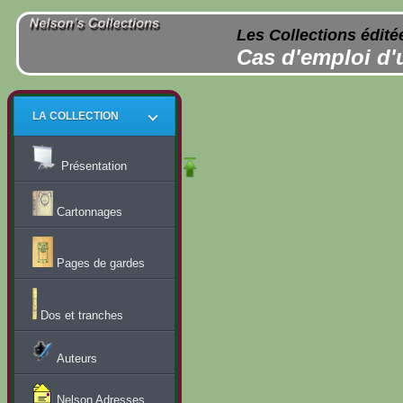
Les Collections édité
Cas d'emploi d'
LA COLLECTION
Présentation
Cartonnages
Pages de gardes
Dos et tranches
Auteurs
Nelson Adresses