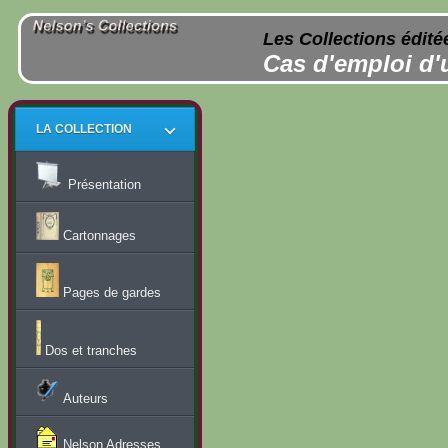
Les Collections édité
Cas d'emploi d'
LA COLLECTION
Présentation
Cartonnages
Pages de gardes
Dos et tranches
Auteurs
Nelson Adresses