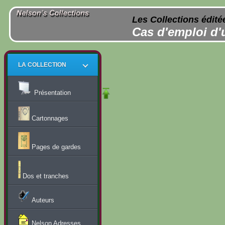
Les Collections édité
Cas d'emploi d'
LA COLLECTION
Présentation
Cartonnages
Pages de gardes
Dos et tranches
Auteurs
Nelson Adresses