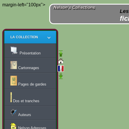
margin-left="100px">
Les
fi
LA COLLECTION
Présentation
Cartonnages
Pages de gardes
Dos et tranches
Auteurs
Nelson Adresses