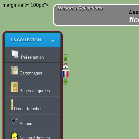
margin-left="100px">
Les
fi
LA COLLECTION
Présentation
Cartonnages
Pages de gardes
Dos et tranches
Auteurs
Nelson Adresses