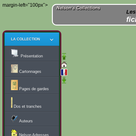
margin-left="100px">
Les
fi
LA COLLECTION
Présentation
Cartonnages
Pages de gardes
Dos et tranches
Auteurs
Nelson Adresses