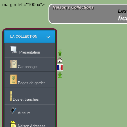
margin-left="100px">
Les
fi
LA COLLECTION
Présentation
Cartonnages
Pages de gardes
Dos et tranches
Auteurs
Nelson Adresses