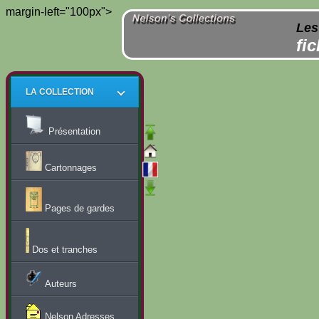
margin-left="100px">
Les
fi
LA COLLECTION
Présentation
Cartonnages
Pages de gardes
Dos et tranches
Auteurs
Nelson Adresses