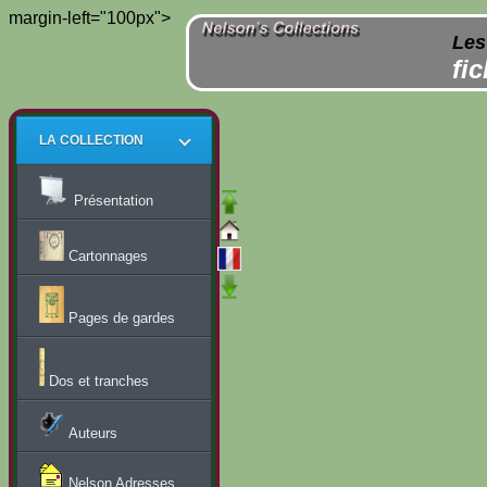
margin-left="100px">
Les
fi
LA COLLECTION
Présentation
Cartonnages
Pages de gardes
Dos et tranches
Auteurs
Nelson Adresses