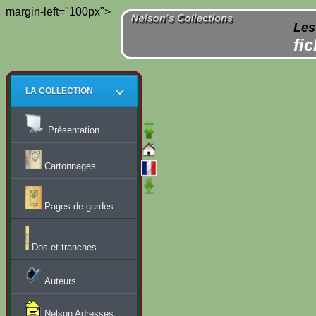
margin-left="100px">
Les
fi
LA COLLECTION
Présentation
Cartonnages
Pages de gardes
Dos et tranches
Auteurs
Nelson Adresses