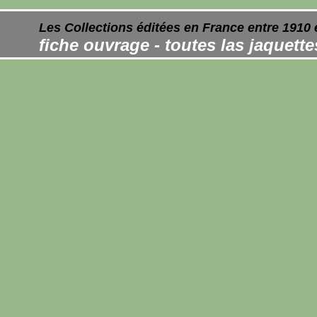
Les Collections éditées en France entre 1910 
fiche ouvrage - toutes las jaquett