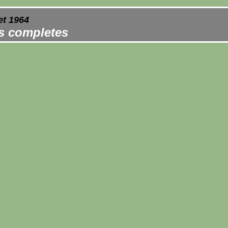
et 1964
es completes