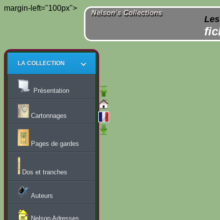
margin-left="100px">
Les
fi
LA COLLECTION
Présentation
Cartonnages
Pages de gardes
Dos et tranches
Auteurs
Nelson Adresses