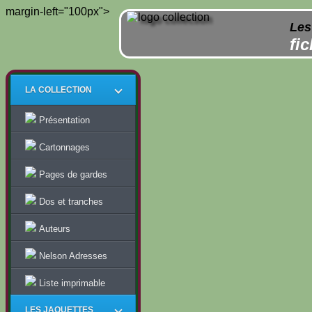
margin-left="100px">
Les
fi
LA COLLECTION
Présentation
Cartonnages
Pages de gardes
Dos et tranches
Auteurs
Nelson Adresses
Liste imprimable
LES JAQUETTES