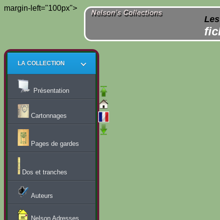
margin-left="100px">
Les
fi
LA COLLECTION
Présentation
Cartonnages
Pages de gardes
Dos et tranches
Auteurs
Nelson Adresses