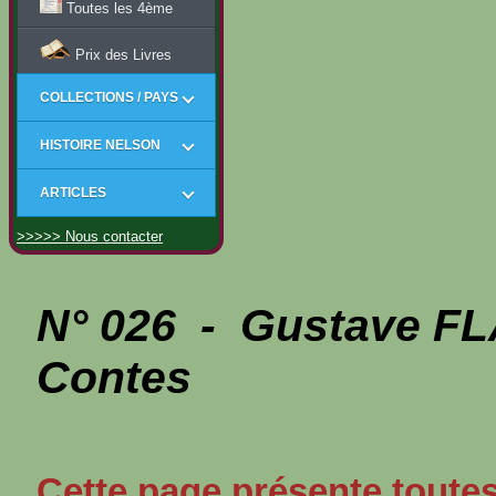
Toutes les 4ème
Prix des Livres
COLLECTIONS / PAYS
HISTOIRE NELSON
ARTICLES
>>>>> Nous contacter
N° 026 - Gustave F
Contes
Cette page présente toutes