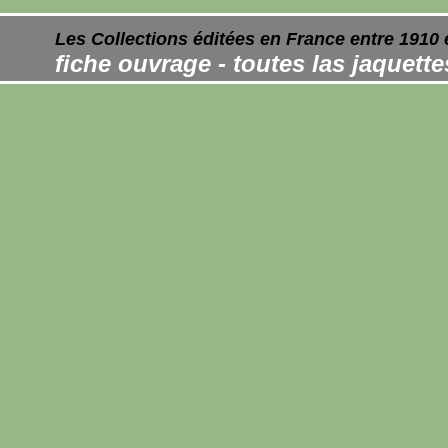
Les Collections éditées en France entre 1910 
fiche ouvrage - toutes las jaquett