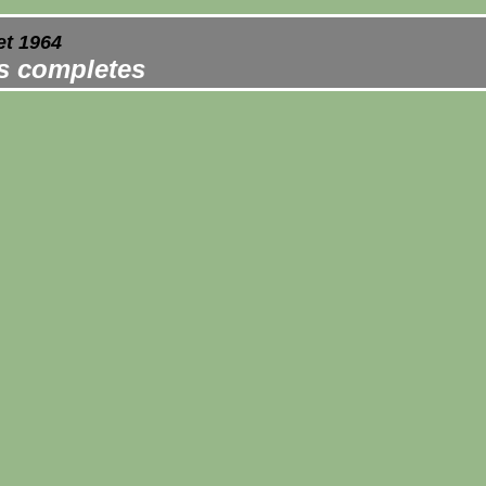
et 1964
es completes