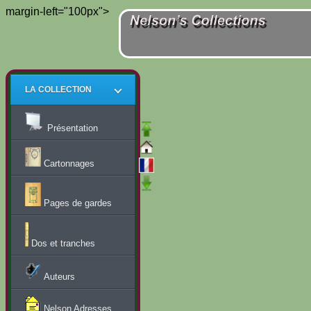
margin-left="100px">
LA COLLECTION
Présentation
Cartonnages
Pages de gardes
Dos et tranches
Auteurs
Nelson Adresses