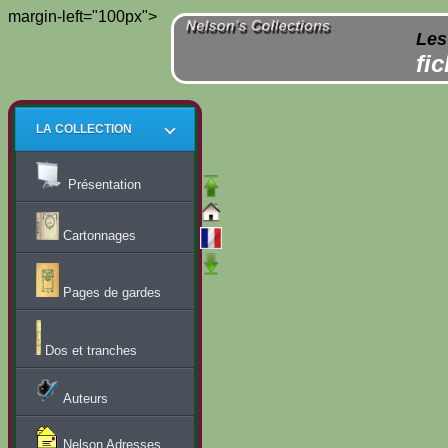
margin-left="100px">
Les
fi
LA COLLECTION
Présentation
Cartonnages
Pages de gardes
Dos et tranches
Auteurs
Nelson Adresses