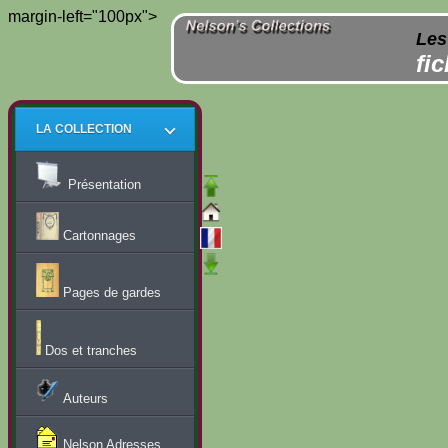
margin-left="100px">
Les
fi
LA COLLECTION
Présentation
Cartonnages
Pages de gardes
Dos et tranches
Auteurs
Nelson Adresses