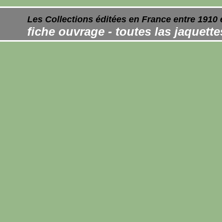
Les Collections éditées en France entre 1910 
fiche ouvrage - toutes las jaquett