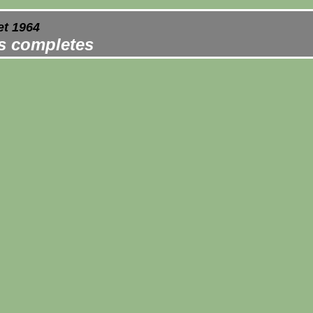
et 1964
es completes