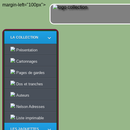
margin-left="100px">
LA COLLECTION
Présentation
Cartonnages
Pages de gardes
Dos et tranches
Auteurs
Nelson Adresses
Liste imprimable
LES JAQUETTES