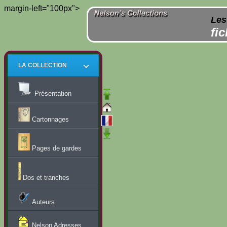
margin-left="100px">
Les
fi
LA COLLECTION
Présentation
Cartonnages
Pages de gardes
Dos et tranches
Auteurs
Nelson Adresses