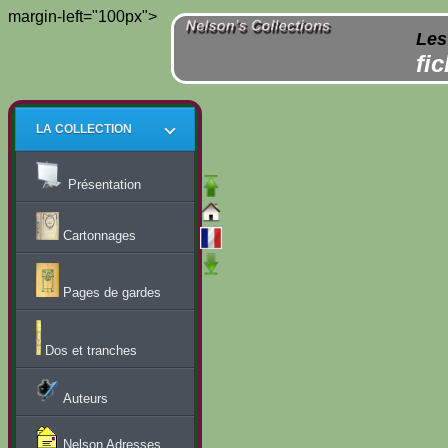
margin-left="100px">
Les
fi
LA COLLECTION
Présentation
Cartonnages
Pages de gardes
Dos et tranches
Auteurs
Nelson Adresses