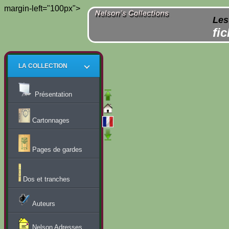
margin-left="100px">
Les
fi
LA COLLECTION
Présentation
Cartonnages
Pages de gardes
Dos et tranches
Auteurs
Nelson Adresses