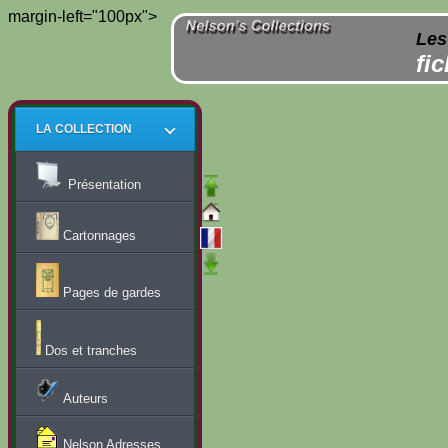
margin-left="100px">
Les
fi
LA COLLECTION
Présentation
Cartonnages
Pages de gardes
Dos et tranches
Auteurs
Nelson Adresses