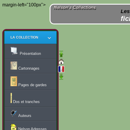
margin-left="100px">
Les
fi
LA COLLECTION
Présentation
Cartonnages
Pages de gardes
Dos et tranches
Auteurs
Nelson Adresses