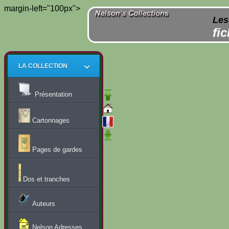
margin-left="100px">
Les
fi
LA COLLECTION
Présentation
Cartonnages
Pages de gardes
Dos et tranches
Auteurs
Nelson Adresses