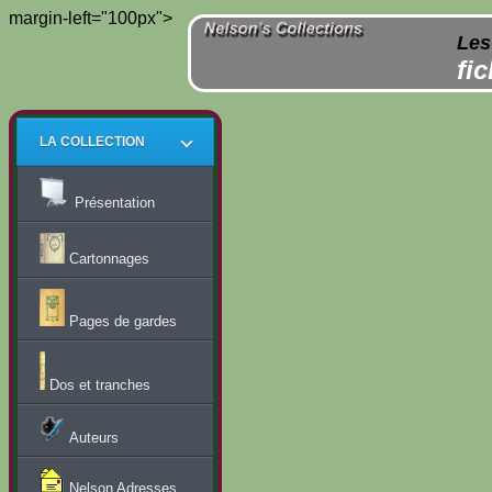
margin-left="100px">
Les
fi
LA COLLECTION
Présentation
Cartonnages
Pages de gardes
Dos et tranches
Auteurs
Nelson Adresses