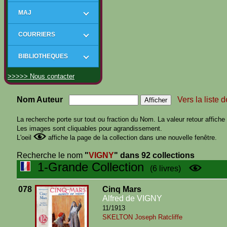
MAJ
COURRIERS
BIBLIOTHEQUES
>>>>> Nous contacter
Nom Auteur
Vers la liste 
La recherche porte sur tout ou fraction du Nom. La valeur retour affiche t
Les images sont cliquables pour agrandissement.
L'oeil
affiche la page de la collection dans une nouvelle fenêtre.
Recherche le nom
"
VIGNY
"
dans 92 collections
1-Grande Collection
(6 livres)
078
Cinq Mars
Alfred de VIGNY
11/1913
SKELTON Joseph Ratcliffe