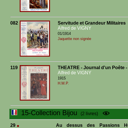
082
Servitude et Grandeur Militaires
Alfred de VIGNY
01/1914
Jaquette non signée
119
THEATRE - Journal d'un Poête -
Alfred de VIGNY
1915
H.M.P.
15-Collection Bijou
(2 livres)
29
Au dessus des Passions Hu