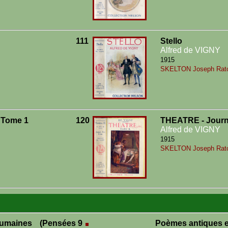
111
Stello
Alfred de VIGNY
1915
SKELTON Joseph Ratcl
 Tome 1
120
THEATRE - Journa
Alfred de VIGNY
1915
SKELTON Joseph Ratcl
maines (Pensées
9
Poèmes antiques 