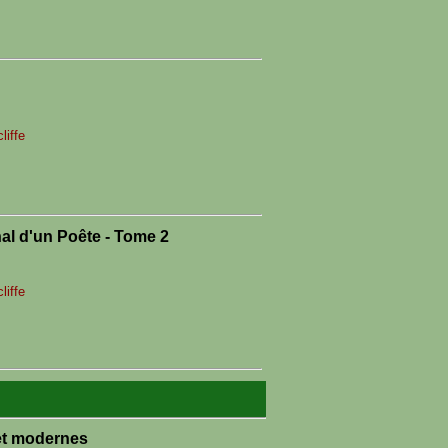
iffe
l d'un Poête - Tome 2
iffe
et modernes