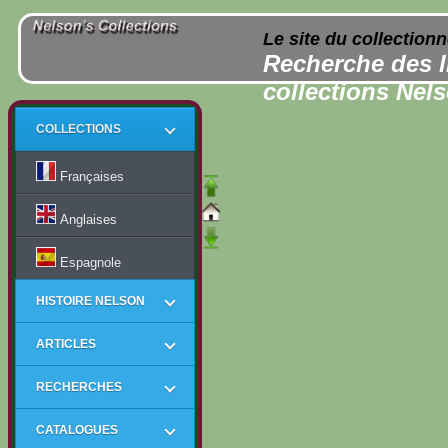
Le site du collection
Recherche des l
collections Nel
COLLECTIONS
Françaises
Anglaises
Espagnole
HISTOIRE NELSON
ARTICLES
RECHERCHES
CATALOGUES