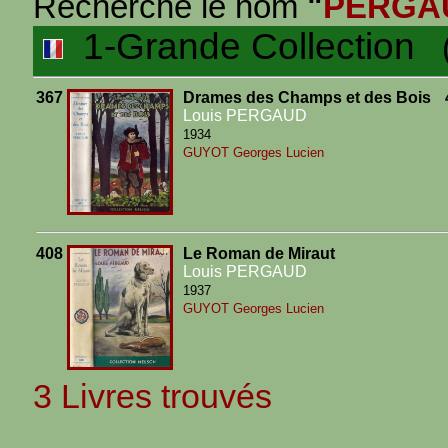
Recherche le nom
"
PERGA
1-Grande Collection
(3
367
Drames des Champs et des Bois
Louis PERGAUD
1934
GUYOT Georges Lucien
408
Le Roman de Miraut
Louis PERGAUD
1937
GUYOT Georges Lucien
3 Livres trouvés