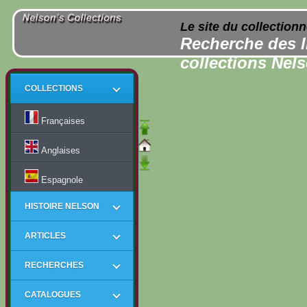
Le site du collection
Recherche des l
collections Nel
COLLECTIONS
Françaises
Anglaises
Espagnole
HISTOIRE NELSON
ARTICLES
RECHERCHES
CATALOGUES