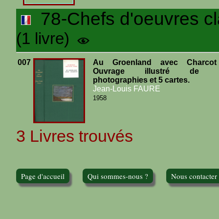
78-Chefs d'oeuvres cl
(1 livre)
007
Au Groenland avec Charcot
Ouvrage illustré de 
photographies et 5 cartes.
Jean-Louis FAURE
1958
3 Livres trouvés
Page d'accueil
Qui sommes-nous ?
Nous contacter