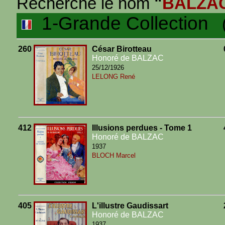
Recherche le nom
"
BALZA
1-Grande Collection
(1
260
César Birotteau
Honoré de BALZAC
25/12/1926
LELONG René
412
Illusions perdues - Tome 1
Honoré de BALZAC
1937
BLOCH Marcel
405
L'illustre Gaudissart
Honoré de BALZAC
1937