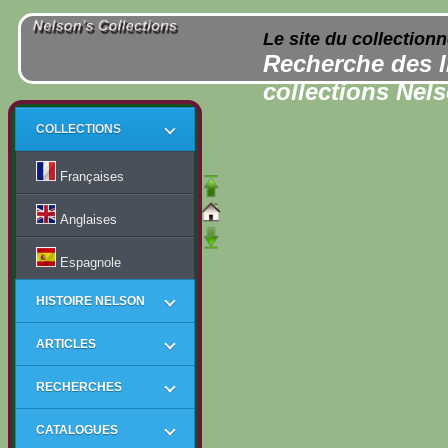
Le site du collection
Recherche des l
collections Nel
COLLECTIONS
Françaises
Anglaises
Espagnole
HISTOIRE NELSON
ARTICLES
RECHERCHES
CATALOGUES