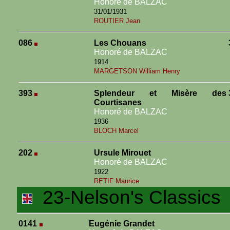
Honoré de BALZAC
31/01/1931
ROUTIER Jean
086
Les Chouans
Honoré de BALZAC
1914
MARGETSON William Henry
393
Splendeur et Misère des
Courtisanes
Honoré de BALZAC
1936
BLOCH Marcel
202
Ursule Mirouet
Honoré de BALZAC
1922
RETIF Maurice
23-Nelson's Classics
(
0141
Eugénie Grandet