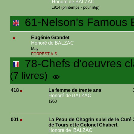
Honoré de BALZAC
1914 (printemps - pour n6p)
61-Nelson's Famous 
Eugénie Grandet
Honoré de BALZAC
May
FORREST A.S.
78-Chefs d'oeuvres cl
(7 livres)
418
La femme de trente ans
Honoré de BALZAC
1963
001
La Peau de Chagrin suivi de le Curé
de Tours et le Colonel Chabert.
Honoré de BALZAC