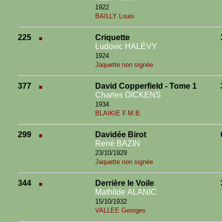
1922
BAILLY Louis
225
Criquette
Ludovic HALÉVY
1924
Jaquette non signée
377
David Copperfield - Tome 1
Charles DICKENS
1934
BLAIKIE F.M.B.
299
Davidée Birot
René BAZIN
23/10/1929
Jaquette non signée
344
Derrière le Voile
Mathilde ALANIC
15/10/1932
VALLEE Georges