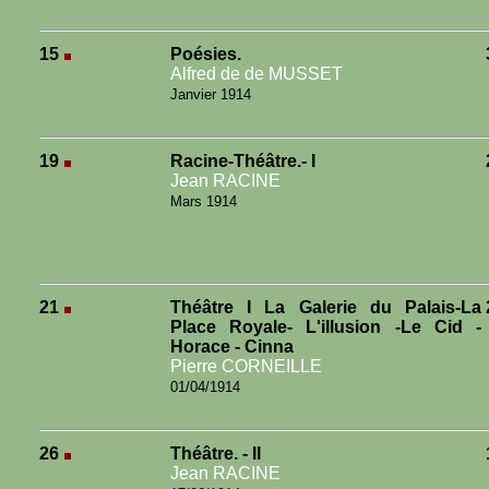
15
Poésies.
Alfred de de MUSSET
Janvier 1914
19
Racine-Théâtre.- I
Jean RACINE
Mars 1914
21
Théâtre I La Galerie du Palais-La
Place Royale- L'illusion -Le Cid -
Horace - Cinna
Pierre CORNEILLE
01/04/1914
26
Théâtre. - II
Jean RACINE