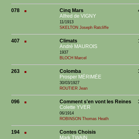
078
Cinq Mars
Alfred de VIGNY
11/1913
SKELTON Joseph Ratcliffe
407
Climats
André MAUROIS
1937
BLOCH Marcel
263
Colomba
Prosper MÉRIMÉE
30/03/1927
ROUTIER Jean
096
Comment s'en vont les Reines
Colette YVER
06/1914
ROBINSON Thomas Heath
194
Contes Choisis
Mark TWAIN