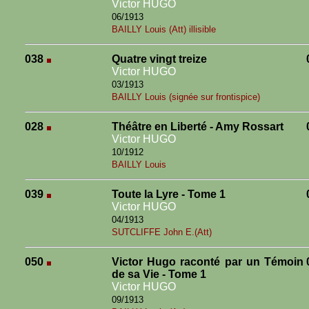
Victor HUGO
06/1913
BAILLY Louis (Att) illisible
038
Quatre vingt treize
Victor HUGO
03/1913
BAILLY Louis (signée sur frontispice)
028
Théâtre en Liberté - Amy Rossart
Victor HUGO
10/1912
BAILLY Louis
039
Toute la Lyre - Tome 1
Victor HUGO
04/1913
SUTCLIFFE John E.(Att)
050
Victor Hugo raconté par un Témoin
de sa Vie - Tome 1
Victor HUGO
09/1913