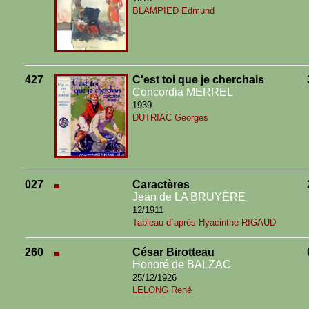
BLAMPIED Edmund
427
C'est toi que je cherchais
Concordia MERREL
1939
DUTRIAC Georges
027
Caractères
Jean de LA BRUYÈRE
12/1911
Tableau d`aprés Hyacinthe RIGAUD
260
César Birotteau
Honoré de BALZAC
25/12/1926
LELONG René