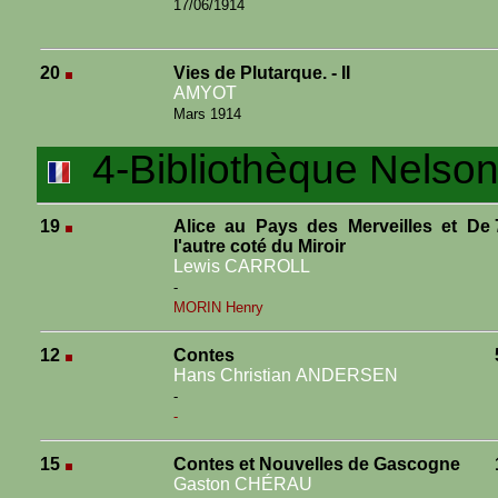
17/06/1914
20
Vies de Plutarque. - II
AMYOT
Mars 1914
4-Bibliothèque Nelson 
19
Alice au Pays des Merveilles et De
l'autre coté du Miroir
Lewis CARROLL
-
MORIN Henry
12
Contes
Hans Christian ANDERSEN
-
-
15
Contes et Nouvelles de Gascogne
Gaston CHÉRAU