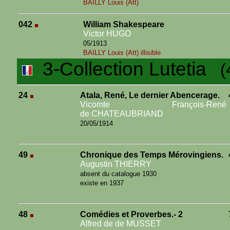
BAILLY Louis (Att)
042
William Shakespeare
Victor HUGO
05/1913
BAILLY Louis (Att) illisible
3-Collection Lutetia
(4
24
Atala, René, Le dernier Abencerage.
Vicomte François-René
de CHATEAUBRIAND
20/05/1914
49
Chronique des Temps Mérovingiens.
Augustin THIERRY
absent du catalogue 1930
existe en 1937
48
Comédies et Proverbes.- 2
Alfred de de MUSSET