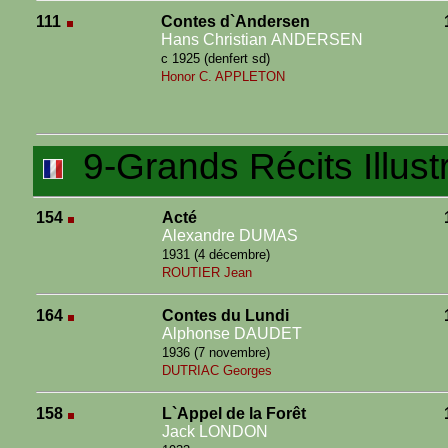
111
Contes d`Andersen
Hans Christian ANDERSEN
c 1925 (denfert sd)
Honor C. APPLETON
9-Grands Récits Illust
154
Acté
Alexandre DUMAS
1931 (4 décembre)
ROUTIER Jean
164
Contes du Lundi
Alphonse DAUDET
1936 (7 novembre)
DUTRIAC Georges
158
L`Appel de la Forêt
Jack LONDON