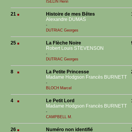
ISELIN Henri
21
Histoire de mes Bêtes
Alexandre DUMAS
-
DUTRIAC Georges
25
La Flèche Noire
Robert Louis STEVENSON
-
DUTRIAC Georges
8
La Petite Princesse
Madame Hodgson Francès BURNETT
-
BLOCH Marcel
4
Le Petit Lord
Madame Hodgson Francès BURNETT
-
CAMPBELL M.
26
Numéro non identifié