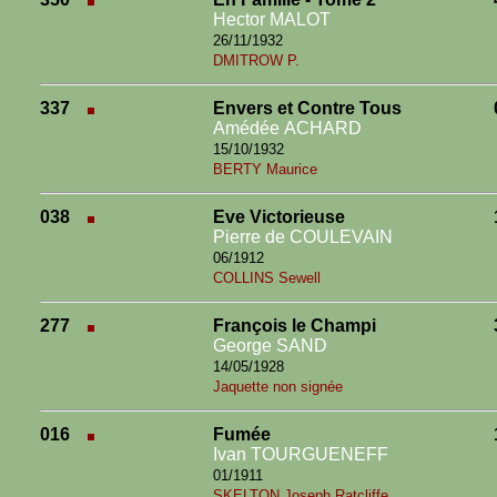
Hector MALOT
26/11/1932
DMITROW P.
337
Envers et Contre Tous
Amédée ACHARD
15/10/1932
BERTY Maurice
038
Eve Victorieuse
Pierre de COULEVAIN
06/1912
COLLINS Sewell
277
François le Champi
George SAND
14/05/1928
Jaquette non signée
016
Fumée
Ivan TOURGUENEFF
01/1911
SKELTON Joseph Ratcliffe