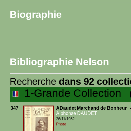
Biographie
Bibliographie Nelson
Recherche
dans 92 collect
1-Grande Collection
(4
347
ADaudet Marchand de Bonheur
Alphonse DAUDET
26/11/1932
Photo