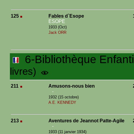
125
Fables d`Esope
ESOPE
1933 (Oct)
Jack ORR
6-Bibliothèque Enfant
livres)
211
Amusons-nous bien
-
1932 (15 octobre)
A.E. KENNEDY
213
Aventures de Jeannot Patte-Agile
-
1933 (11 janvier 1934)