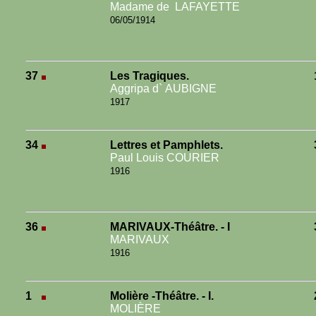
Madame de LAFAYETTE
06/05/1914
37
Les Tragiques.
Aggripa d` AUBIGNE
1917
34
Lettres et Pamphlets.
Paul Louis COURIER
1916
36
MARIVAUX-Théâtre. - I
MARIVAUX
1916
1
Molière -Théâtre. - I.
MOLIÈRE