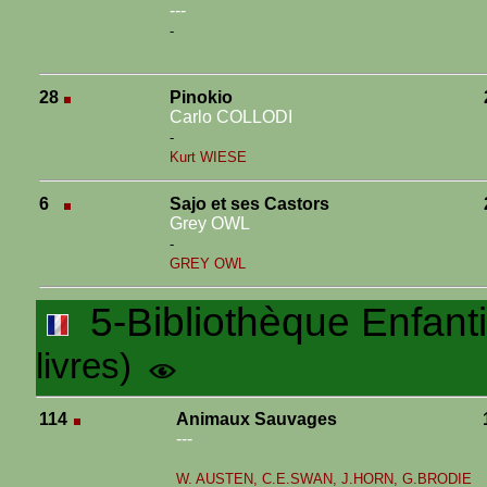
---
-
28
Pinokio
Carlo COLLODI
-
Kurt WIESE
6
Sajo et ses Castors
Grey OWL
-
GREY OWL
5-Bibliothèque Enfanti
livres)
114
Animaux Sauvages
---
W. AUSTEN, C.E.SWAN, J.HORN, G.BRODIE