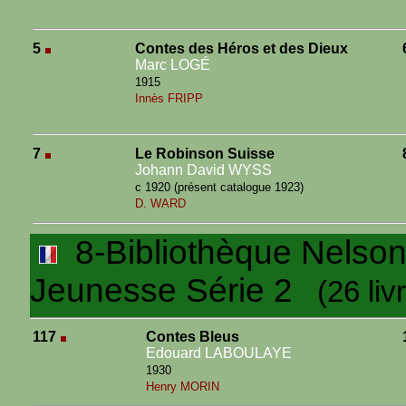
5
Contes des Héros et des Dieux
Marc LOGÉ
1915
Innès FRIPP
7
Le Robinson Suisse
Johann David WYSS
c 1920 (présent catalogue 1923)
D. WARD
8-Bibliothèque Nelson I
Jeunesse Série 2
(26 livr
117
Contes Bleus
Edouard LABOULAYE
1930
Henry MORIN