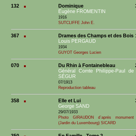
132
Dominique
Eugène FROMENTIN
1916
SUTCLIFFE John E.
367
Drames des Champs et des Bois
Louis PERGAUD
1934
GUYOT Georges Lucien
070
Du Rhin à Fontainebleau
Général Comte Philippe-Paul de
SÉGUR
07/1913
Reproduction tableau
358
Elle et Lui
George SAND
29/07/1933
Photo GIRAUDON d`aprés monument
(Jardin du Luxembourg) SICARD
350
En Famille - Tome 2