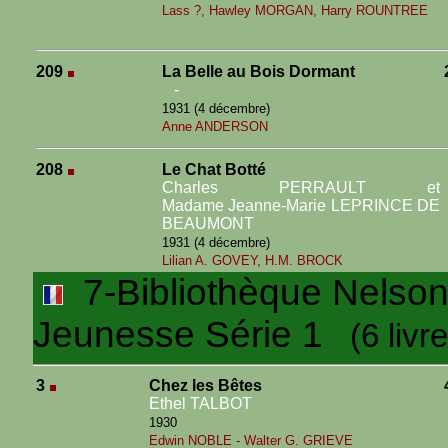
Lass ?, Hawley MORGAN, Harry ROUNTREE
209
La Belle au Bois Dormant
-
1931 (4 décembre)
Anne ANDERSON
208
Le Chat Botté
Charles PERRAULT et
Madame Jeanne-Marie LEPRINCE DE
BEAUMONT
1931 (4 décembre)
Lilian A. GOVEY, H.M. BROCK
7-Bibliothèque Nelson I
Jeunesse Série 1
(6 livre
3
Chez les Bêtes
Ethel TALBOT
1930
Edwin NOBLE - Walter G. GRIEVE