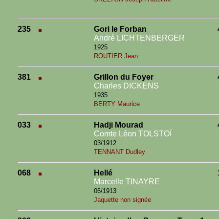
235
Gori le Forban
André LICHTENBERGER
1925
ROUTIER Jean
381
Grillon du Foyer
Charles DICKENS
1935
BERTY Maurice
033
Hadji Mourad
Comte Léon TOLSTOÏ
03/1912
TENNANT Dudley
068
Hellé
Marcelle TINAYRE
06/1913
Jaquette non signée