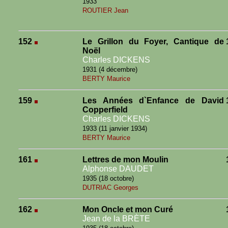
1933
ROUTIER Jean
152
Le Grillon du Foyer, Cantique de
Noël
Charles DICKENS
1931 (4 décembre)
BERTY Maurice
159
Les Années d`Enfance de David
Copperfield
Charles DICKENS
1933 (11 janvier 1934)
BERTY Maurice
161
Lettres de mon Moulin
Alphonse DAUDET
1935 (18 octobre)
DUTRIAC Georges
162
Mon Oncle et mon Curé
Jean de la BRÈTE