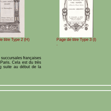
 titre Type 2 (H)
Page de titre Type 3 (I)
.
s succursales françaises
Paris. Cela est du très
g suite au début de la