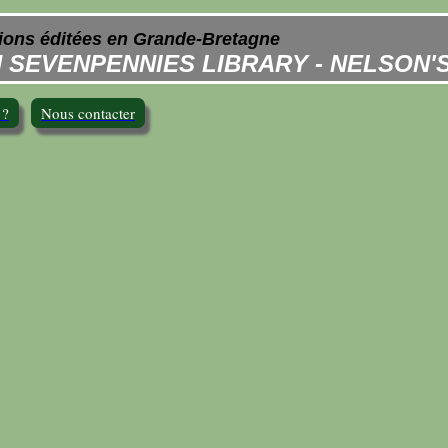
tions éditées en Grande-Bretagne
 SEVENPENNIES LIBRARY - NELSON'
 ?
Nous contacter