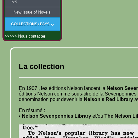
7/6
New Issue of Novels
COLLECTIONS / PAYS
>>>>> Nous contacter
La collection
En 1907 , les éditions Nelson lancent la
Nelson Seven
éditions Nelson comme sous-titre de la Sevenpennies Lib
dénomination pour devenir la
Nelson's Red Library
a
En résumé :
•
Nelson Sevenpennies Library
et/ou
The Nelson Lib