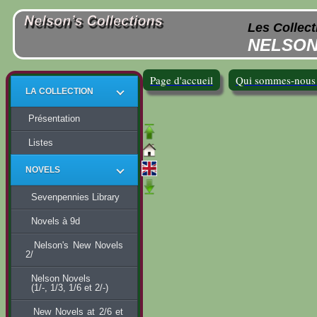
Les Collec
NELSON
Page d'accueil
Qui sommes-nous
LA COLLECTION
Présentation
Listes
NOVELS
Sevenpennies Library
Novels à 9d
Nelson's New Novels
2/
Nelson Novels
(1/-, 1/3, 1/6 et 2/-)
New Novels at 2/6 et