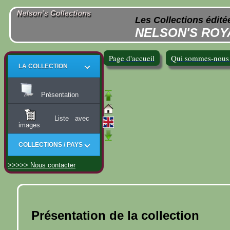
Les Collections édit
NELSON'S ROY
Page d'accueil
Qui sommes-nous
LA COLLECTION
Présentation
Liste avec
images
COLLECTIONS / PAYS
>>>>> Nous contacter
Présentation de la collection