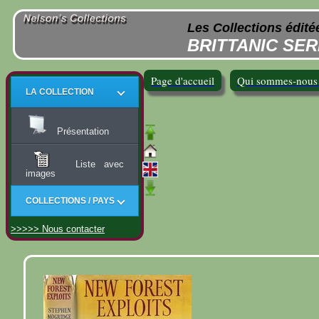
Les Collections édit
BRITTANIC SER
Page d'accueil
Qui sommes-nous
LA COLLECTION
Présentation
Liste avec
images
COLLECTIONS / PAYS
>>>>> Nous contacter