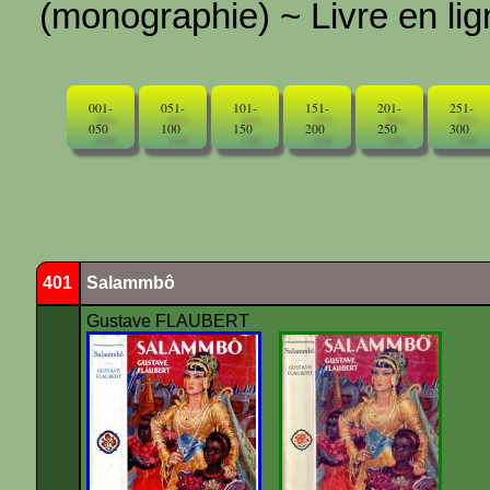
(monographie) ~ Livre en ligne
001-
051-
101-
151-
201-
251-
050
100
150
200
250
300
401
Salammbô
Gustave FLAUBERT