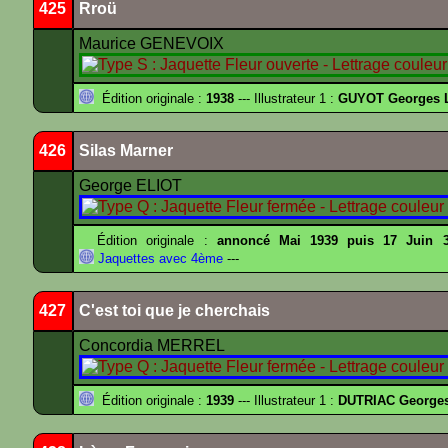
425
Rroü
Maurice GENEVOIX
Édition originale :
1938
--- Illustrateur 1 :
GUYOT Georges 
426
Silas Marner
George ELIOT
Édition originale :
annoncé Mai 1939 puis 17 Juin 
Jaquettes avec 4ème
---
427
C'est toi que je cherchais
Concordia MERREL
Édition originale :
1939
--- Illustrateur 1 :
DUTRIAC George