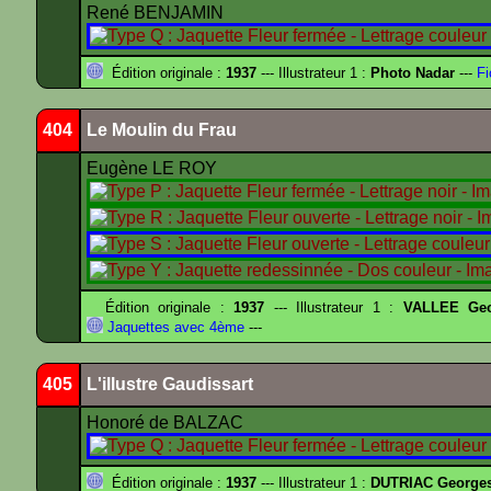
René BENJAMIN
Édition originale :
1937
--- Illustrateur 1 :
Photo Nadar
---
Fi
404
Le Moulin du Frau
Eugène LE ROY
Édition originale :
1937
--- Illustrateur 1 :
VALLEE Geo
Jaquettes avec 4ème
---
405
L'illustre Gaudissart
Honoré de BALZAC
Édition originale :
1937
--- Illustrateur 1 :
DUTRIAC George