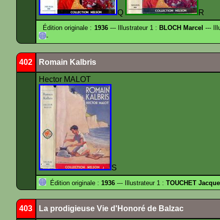
Q
R
Édition originale :
1936
--- Illustrateur 1 :
BLOCH Marcel
--- Il
-
402
Romain Kalbris
Hector MALOT
S
Édition originale :
1936
--- Illustrateur 1 :
TOUCHET Jacque
403
La prodigieuse Vie d'Honoré de Balzac