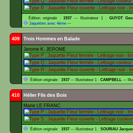
Édition originale :
1937
--- Illustrateur 1 :
GUYOT Geor
Jaquettes avec 4ème
---
409
Trois Hommes en Balade
Jerome K. JEROME
Édition originale :
1937
--- Illustrateur 1 :
CAMPBELL
--- Ill
410
Hélier Fils des Bois
Marie LE FRANC
Édition originale :
1937
--- Illustrateur 1 :
SOURIAU Jacque