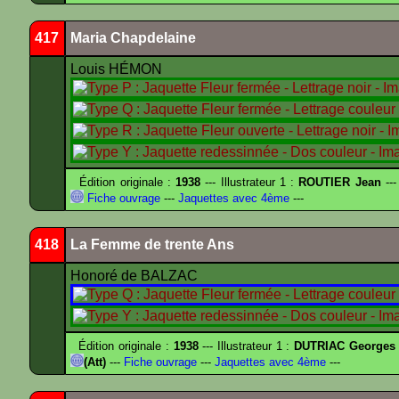
417
Maria Chapdelaine
Louis HÉMON
Édition originale :
1938
--- Illustrateur 1 :
ROUTIER Jean
--
Fiche ouvrage
---
Jaquettes avec 4ème
---
418
La Femme de trente Ans
Honoré de BALZAC
Édition originale :
1938
--- Illustrateur 1 :
DUTRIAC Georges
(Att)
---
Fiche ouvrage
---
Jaquettes avec 4ème
---