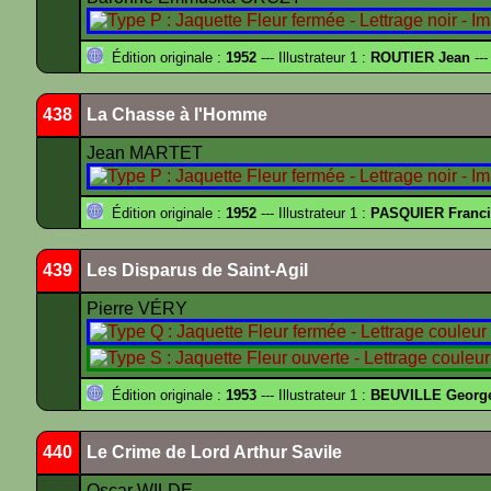
Édition originale :
1952
--- Illustrateur 1 :
ROUTIER Jean
---
438
La Chasse à l'Homme
Jean MARTET
Édition originale :
1952
--- Illustrateur 1 :
PASQUIER Franci
439
Les Disparus de Saint-Agil
Pierre VÉRY
Édition originale :
1953
--- Illustrateur 1 :
BEUVILLE Georg
440
Le Crime de Lord Arthur Savile
Oscar WILDE