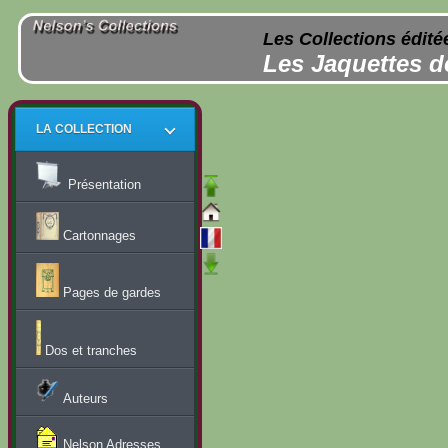
Les Collections édité
Les Jaquettes d
LA COLLECTION
Présentation
Cartonnages
Pages de gardes
Dos et tranches
Auteurs
Nelson Adresses