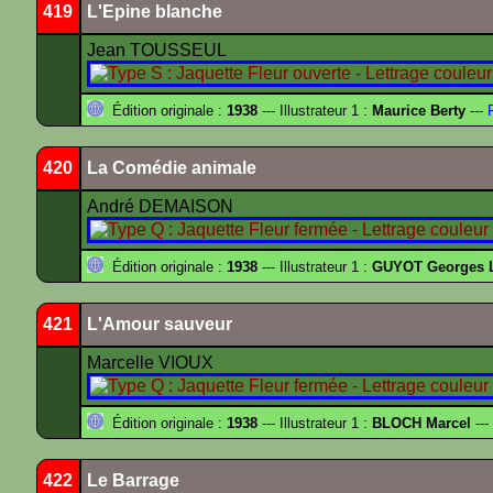
419
L'Epine blanche
Jean TOUSSEUL
Édition originale :
1938
--- Illustrateur 1 :
Maurice Berty
---
F
420
La Comédie animale
André DEMAISON
Édition originale :
1938
--- Illustrateur 1 :
GUYOT Georges 
421
L'Amour sauveur
Marcelle VIOUX
Édition originale :
1938
--- Illustrateur 1 :
BLOCH Marcel
---
422
Le Barrage