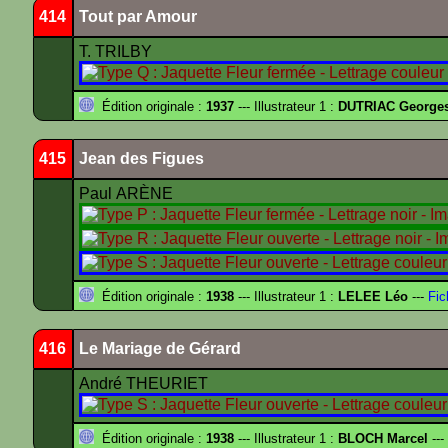
414
Tout par Amour
T. TRILBY
Édition originale :
1937
--- Illustrateur 1 :
DUTRIAC George
415
Jean des Figues
Paul ARÈNE
Édition originale :
1938
--- Illustrateur 1 :
LELEE Léo
---
Fic
416
Le Mariage de Gérard
André THEURIET
Édition originale :
1938
--- Illustrateur 1 :
BLOCH Marcel
---