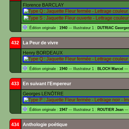
Florence BARCLAY
Édition originale :
1940
--- Illustrateur 1 :
DUTRIAC George
432
La Peur de vivre
Henry BORDEAUX
Édition originale :
1940
--- Illustrateur 1 :
BLOCH Marcel
---
433
En suivant l'Empereur
Georges LENÔTRE
Édition originale :
1947
--- Illustrateur 1 :
ROUTIER Jean
---
434
Anthologie poétique