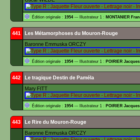
Édition originale :
1954
--- Illustrateur 1 :
MONTANIER Fran
441
Les Métamorphoses du Mouron-Rouge
Baronne Emmuska ORCZY
Édition originale :
1954
--- Illustrateur 1 :
POIRIER Jacques
442
Le tragique Destin de Paméla
Mary FITT
Édition originale :
1954
--- Illustrateur 1 :
POIRIER Jacques
443
Le Rire du Mouron-Rouge
Baronne Emmuska ORCZY