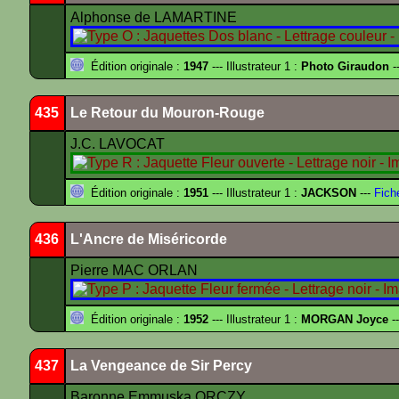
Alphonse de LAMARTINE
Édition originale :
1947
--- Illustrateur 1 :
Photo Giraudon
--
435
Le Retour du Mouron-Rouge
J.C. LAVOCAT
Édition originale :
1951
--- Illustrateur 1 :
JACKSON
---
Fich
436
L'Ancre de Miséricorde
Pierre MAC ORLAN
Édition originale :
1952
--- Illustrateur 1 :
MORGAN Joyce
--
437
La Vengeance de Sir Percy
Baronne Emmuska ORCZY