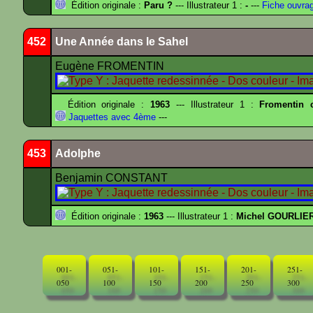
Édition originale :
Paru ?
--- Illustrateur 1 :
-
---
Fiche ouvra
452
Une Année dans le Sahel
Eugène FROMENTIN
Édition originale :
1963
--- Illustrateur 1 :
Fromentin c
Jaquettes avec 4ème
---
453
Adolphe
Benjamin CONSTANT
Édition originale :
1963
--- Illustrateur 1 :
Michel GOURLIE
001-
051-
101-
151-
201-
251-
050
100
150
200
250
300