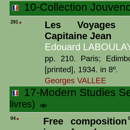
10-Collection Jouven
291
Les Voyages 
Capitaine Jean
Edouard LABOULA
pp. 210. Paris; Edimb
[printed], 1934. in 8º.
Georges VALLEE
17-Modern Studies Ser
livres)
04
Free composition