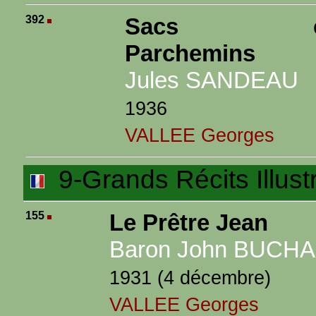
392
Sacs e
Parchemins
Jules SANDEAU
1936
VALLEE Georges
9-Grands Récits Illust
155
Le Prêtre Jean
Baron John BUCH
1931 (4 décembre)
VALLEE Georges