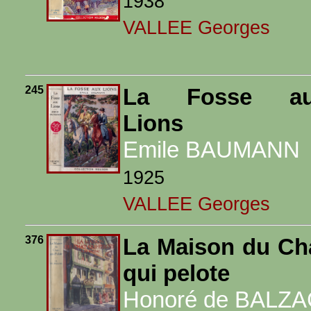
1938
VALLEE Georges
245
La Fosse a
Lions
Emile BAUMANN
1925
VALLEE Georges
376
La Maison du Ch
qui pelote
Honoré de BALZA