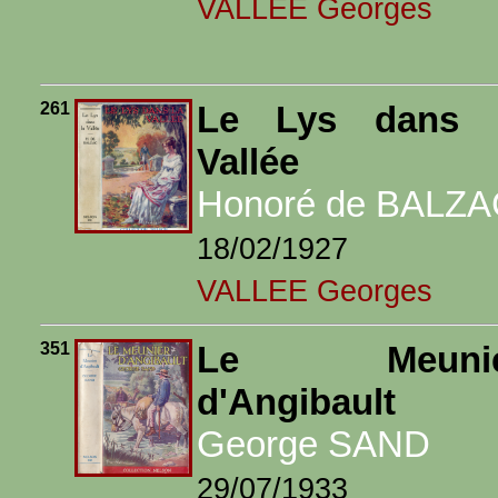
VALLEE Georges
261
Le Lys dans 
Vallée
Honoré de BALZA
18/02/1927
VALLEE Georges
351
Le Meunie
d'Angibault
George SAND
29/07/1933