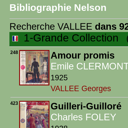
Bibliographie Nelson
Recherche VALLEE
dans 92
1-Grande Collection
(2
248
Amour promis
Emile CLERMON
1925
VALLEE Georges
423
Guilleri-Guilloré
Charles FOLEY