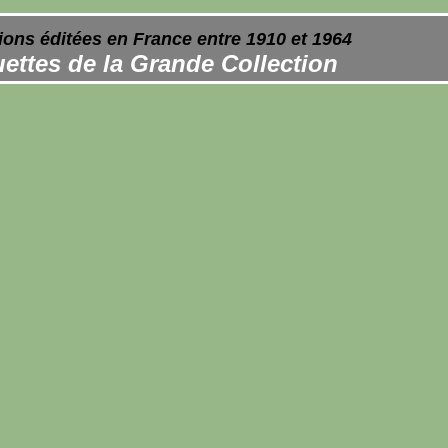
ions éditées en France entre 1910 et 1964
ettes de la Grande Collection