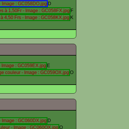
D
F
K
E
O
D
O