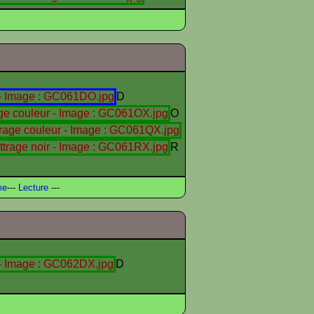
D
O
R
me
---
Lecture
---
D