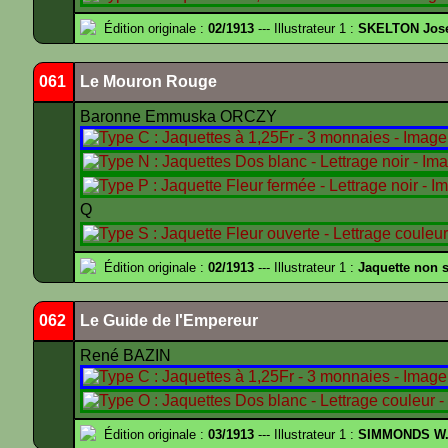
Édition originale :
02/1913
--- Illustrateur 1 :
SKELTON Josep
061
Le Mouron Rouge
Baronne Emmuska ORCZY
Édition originale :
02/1913
--- Illustrateur 1 :
Jaquette non 
062
Le Guide de l'Empereur
René BAZIN
Édition originale :
03/1913
--- Illustrateur 1 :
SIMMONDS W.