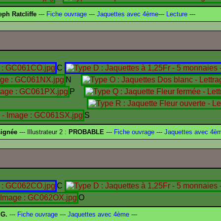
h Ratcliffe
---
Fiche ouvrage
---
Jaquettes avec 4ème
---
Lecture
---
C
N
P
Q
S
signée
--- Illustrateur 2 :
PROBABLE
---
Fiche ouvrage
---
Jaquettes avec 4è
C
O
G.
---
Fiche ouvrage
---
Jaquettes avec 4ème
---