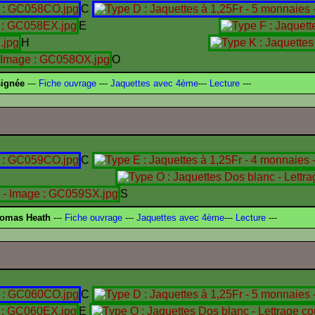
C
E
H
O
signée
---
Fiche ouvrage
---
Jaquettes avec 4ème
---
Lecture
---
C
I
S
omas Heath
---
Fiche ouvrage
---
Jaquettes avec 4ème
---
Lecture
---
C
E