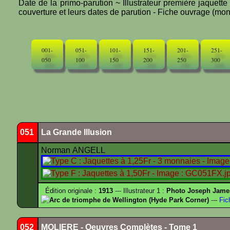
Date de la primo-parution ~ Illustrateur première jaquett
couverture et leurs dates de parution - Fiche ouvrage (mono
001-
051-
101-
151-
201-
251-
050
100
150
200
250
300
051
La Grande Illusion
Norman ANGELL
Édition originale :
1913
--- Illustrateur 1 :
Photo Joseph Jam
Arc de triomphe de Wellington (Hyde Park Corner)
---
Fic
052
MOLIERE - Oeuvres Complètes - Tome 1