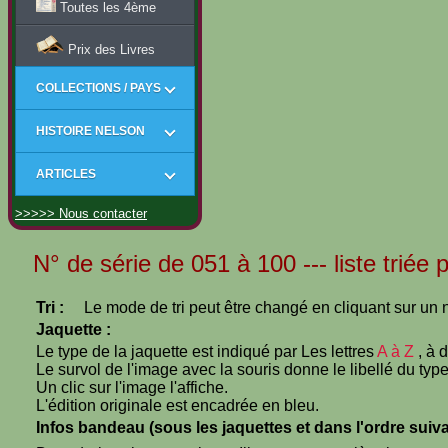
Toutes les 4ème
Prix des Livres
COLLECTIONS / PAYS
HISTOIRE NELSON
ARTICLES
>>>>> Nous contacter
N° de série de 051 à 100 --- liste triée 
Tri :
Le mode de tri peut être changé en cliquant sur un n
Jaquette :
Le type de la jaquette est indiqué par Les lettres
A à Z
, à 
Le survol de l'image avec la souris donne le libellé du type
Un clic sur l'image l'affiche.
L'édition originale est encadrée en bleu.
Infos bandeau (sous les jaquettes et dans l'ordre suiva