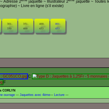
ème
ème
e ~ Adresse 2
jaquette ~ Illustrateur 2
jaquette ~ Toutes l
graphie) ~ Livre en ligne (s'il existe)
301-
351-
400-
001-
350
400
453
453
C
F
es CORLYN
he ouvrage
---
Jaquettes avec 4ème
---
Lecture
---