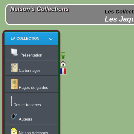
Les Collect
Les Jaqu
LA COLLECTION
Présentation
Cartonnages
Pages de gardes
Dos et tranches
Auteurs
Nelson Adresses