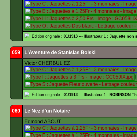
Édition originale :
01/1913
--- Illustrateur 1 :
Jaquette non 
059
L'Aventure de Stanislas Bolski
Victor CHERBULIEZ
Édition originale :
01/1913
--- Illustrateur 1 :
ROBINSON Th
060
Le Nez d'un Notaire
Edmond ABOUT