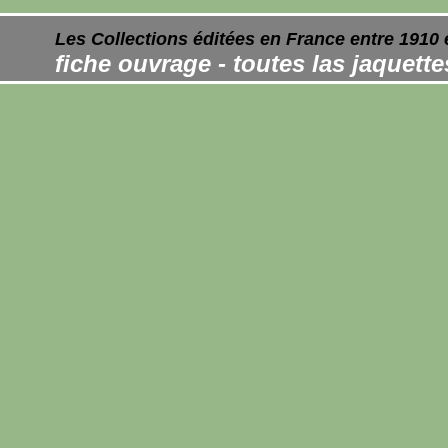
Les Collections éditées en France entre 1910 
fiche ouvrage - toutes las jaquett