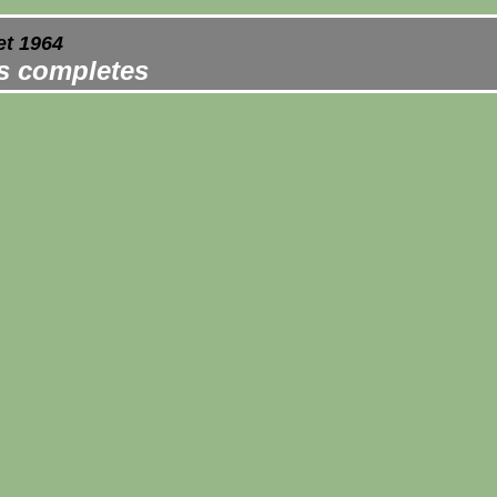
et 1964
es completes