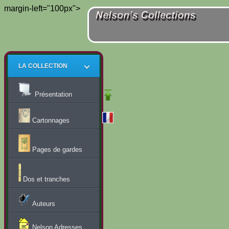
margin-left="100px">
LA COLLECTION
Présentation
Cartonnages
Pages de gardes
Dos et tranches
Auteurs
Nelson Adresses