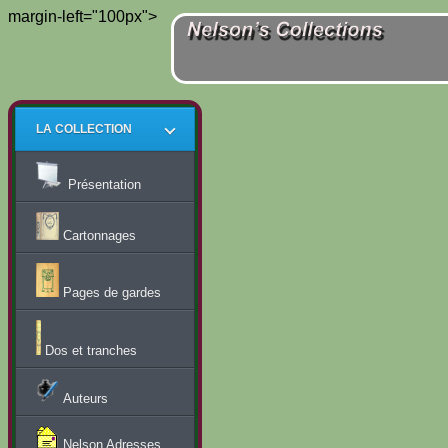
margin-left="100px">
LA COLLECTION
Présentation
Cartonnages
Pages de gardes
Dos et tranches
Auteurs
Nelson Adresses