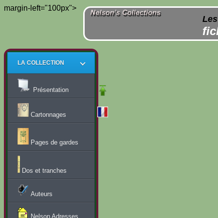
margin-left="100px">
Les
fi
LA COLLECTION
Présentation
Cartonnages
Pages de gardes
Dos et tranches
Auteurs
Nelson Adresses