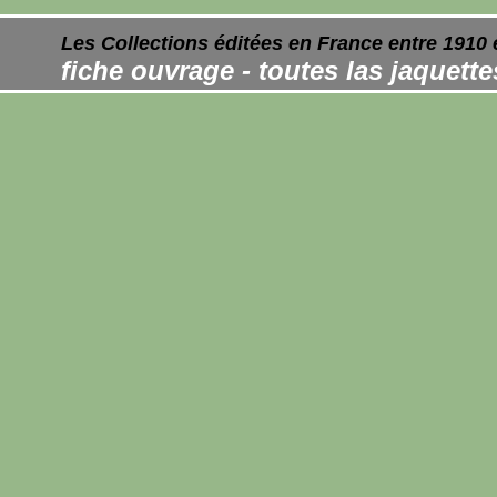
Les Collections éditées en France entre 1910 
fiche ouvrage - toutes las jaquett