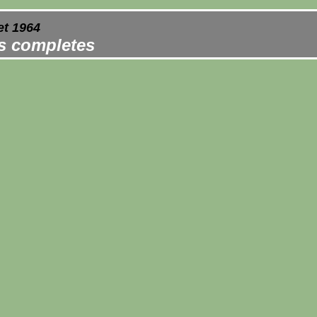
et 1964
es completes