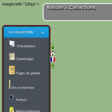
margin-left="100px">
LA COLLECTION
Présentation
Cartonnages
Pages de gardes
Dos et tranches
Auteurs
Nelson Adresses